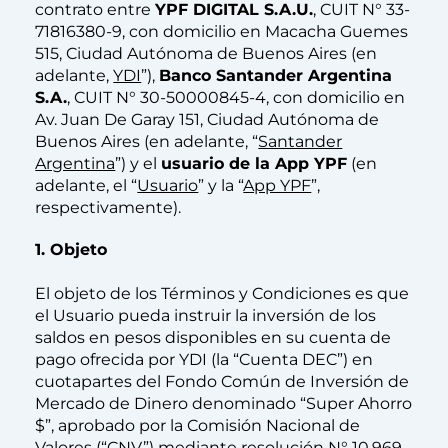
contrato entre
YPF DIGITAL S.A.U.
, CUIT N° 33-
71816380-9, con domicilio en Macacha Guemes
515, Ciudad Autónoma de Buenos Aires (en
adelante,
YDI
”),
Banco Santander Argentina
S.A.
, CUIT N° 30-50000845-4, con domicilio en
Av. Juan De Garay 151, Ciudad Autónoma de
Buenos Aires (en adelante, “
Santander
Argentina
”) y el
usuario de la App YPF
(en
adelante, el “
Usuario
” y la “
App YPF
”,
respectivamente).
1. Objeto
El objeto de los Términos y Condiciones es que
el Usuario pueda instruir la inversión de los
saldos en pesos disponibles en su cuenta de
pago ofrecida por YDI (la “Cuenta DEC”) en
cuotapartes del Fondo Común de Inversión de
Mercado de Dinero denominado “Super Ahorro
$”, aprobado por la Comisión Nacional de
Valores (“CNV”) mediante resolución N° 10.969