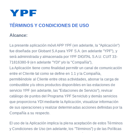
TÉRMINOS Y CONDICIONES DE USO
Alcance:
La presente aplicación móvil APP YPF (en adelante, la "Aplicación")
fue diseñada por Globant S.A para YPF S.A. (en adelante "YPF"), y
será administrada y almacenada por YPF DIGITAL S.A.U. CUIT 33-
71816380-9 (en adelante "YDI" y/o la "Compañía"),
La Aplicación tiene como finalidad permitir un canal de comunicación
entre el Cliente tal como se define en 1.1 y la Compañía,
permitiéndole al Cliente entre otras actividades, abonar la carga de
combustible y/u otros productos disponibles en las estaciones de
servicio YPF (en adelante, las "Estaciones de Servicio"), revisar
catálogo de puntos del Programa YPF Serviclub y demás servicios
que proporciona YDI mediante la Aplicación, visualizar información
de sus operaciones y realizar determinadas acciones definidas por la
Compañía a su respecto.
El uso de la Aplicación implica la plena aceptación de estos Términos
y Condiciones de Uso (en adelante, los "Términos") y de las Políticas