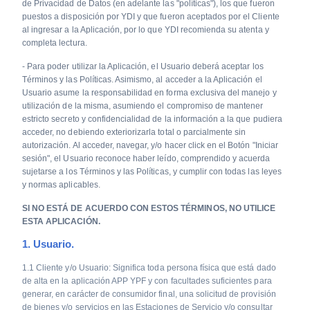
de Privacidad de Datos (en adelante las "políticas"), los que fueron
puestos a disposición por YDI y que fueron aceptados por el Cliente
al ingresar a la Aplicación, por lo que YDI recomienda su atenta y
completa lectura.
- Para poder utilizar la Aplicación, el Usuario deberá aceptar los
Términos y las Políticas. Asimismo, al acceder a la Aplicación el
Usuario asume la responsabilidad en forma exclusiva del manejo y
utilización de la misma, asumiendo el compromiso de mantener
estricto secreto y confidencialidad de la información a la que pudiera
acceder, no debiendo exteriorizarla total o parcialmente sin
autorización. Al acceder, navegar, y/o hacer click en el Botón "Iniciar
sesión", el Usuario reconoce haber leído, comprendido y acuerda
sujetarse a los Términos y las Políticas, y cumplir con todas las leyes
y normas aplicables.
SI NO ESTÁ DE ACUERDO CON ESTOS TÉRMINOS, NO UTILICE
ESTA APLICACIÓN.
1. Usuario.
1.1 Cliente y/o Usuario: Significa toda persona física que está dado
de alta en la aplicación APP YPF y con facultades suficientes para
generar, en carácter de consumidor final, una solicitud de provisión
de bienes y/o servicios en las Estaciones de Servicio y/o consultar