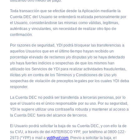
utilizando otro medio de pago.
Toda transacción que se efectúe desde la Aplicación mediante la
Cuenta DEC del Usuario se entenderá realizada personalmente por
el Usuario, considerándose las mismas como válidas, legítimas,
auténticas y vinculantes, sin necesidad de realizar otro tipo de
confirmación.
Por razones de seguridad, YDI podrá bloquear las transferencias a
aquellos Usuarios que en el último tiempo hayan recibido un
porcentaje elevado de reclamos y/o disputas y/o se haya detectado
y/o haya fuertes indicios o sospechas de que los mismos han
utilizado los Servicios de YDI para realizar actividades fraudulentas,
ilícitas y/o en contra de los Términos y Condiciones de Uso y/o
sospechas de violación de preceptos legales por los cuales YDI deba
responder.
La Cuenta DEC no podrá ser transferida a terceras personas, por lo
que el Usuario es el único responsable por su uso. Por su seguridad,
YDI le sugiere utilizar una contraseña robusta y mantener al acceso a
la Cuenta DEC fuera del alcance de terceros.
El Usuario podrá solicitar la baja de su Cuenta DEC, y con ello la de
su CVU, a través de del ASTERISCO YPF, por teléfono al 0800-122-
2973 (*YPF) o mail a
ypf@ypf.com
. Previo a solicitar la baja, el