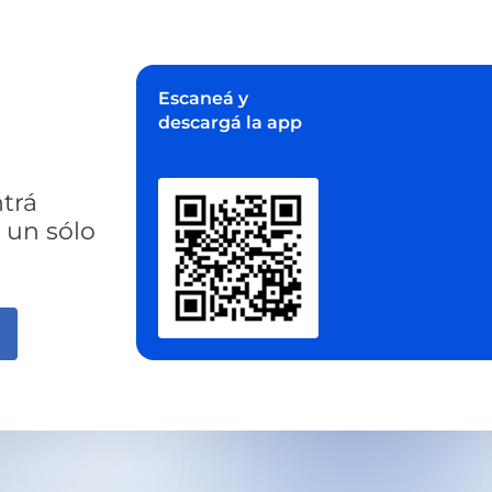
Escaneá y
descargá la app
trá
 un sólo